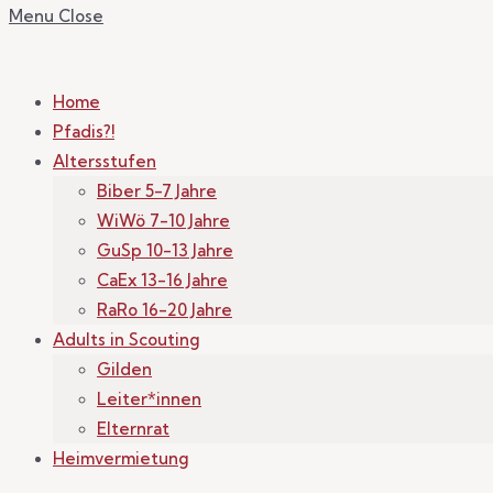
Menu
Close
Home
Pfadis?!
Altersstufen
Biber 5-7 Jahre
WiWö 7-10 Jahre
GuSp 10-13 Jahre
CaEx 13-16 Jahre
RaRo 16-20 Jahre
Adults in Scouting
Gilden
Leiter*innen
Elternrat
Heimvermietung